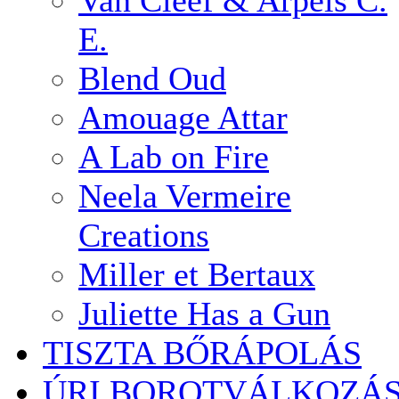
Van Cleef & Arpels C.
E.
Blend Oud
Amouage Attar
A Lab on Fire
Neela Vermeire
Creations
Miller et Bertaux
Juliette Has a Gun
TISZTA BŐRÁPOLÁS
ÚRI BOROTVÁLKOZÁ