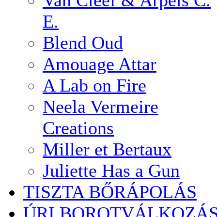
Van Cleef & Arpels C.
E.
Blend Oud
Amouage Attar
A Lab on Fire
Neela Vermeire
Creations
Miller et Bertaux
Juliette Has a Gun
TISZTA BŐRÁPOLÁS
ÚRI BOROTVÁLKOZÁ