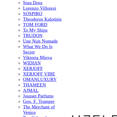
Sora Dora
Lorenzo Villoresi
SOSPIRO
Theodoros Kalotinis
TOM FORD
To My Ships
TRUDON
Une Nuit Nomade
What We Do Is
Secret
Viktoria Minya
WIDIAN
XERJOFF
XERJOFF VIBE
OMANLUXURY
THAMEEN
AJMAL
Jousset Parfums
Geo. F. Trumper
The Merchant of
Venice