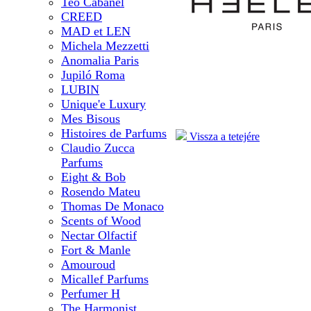
Teo Cabanel
CREED
MAD et LEN
Michela Mezzetti
Anomalia Paris
Jupiló Roma
LUBIN
Unique'e Luxury
Mes Bisous
Histoires de Parfums
Vissza a tetejére
Claudio Zucca
Parfums
Eight & Bob
Rosendo Mateu
Thomas De Monaco
Scents of Wood
Nectar Olfactif
Fort & Manle
Amouroud
Micallef Parfums
Perfumer H
The Harmonist