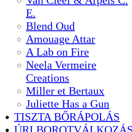
Van Cleef & Arpels C.
E.
Blend Oud
Amouage Attar
A Lab on Fire
Neela Vermeire
Creations
Miller et Bertaux
Juliette Has a Gun
TISZTA BŐRÁPOLÁS
ÚRI BOROTVÁLKOZÁ