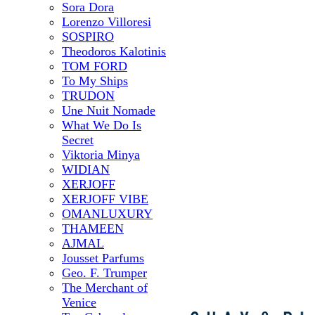
Sora Dora
Lorenzo Villoresi
SOSPIRO
Theodoros Kalotinis
TOM FORD
To My Ships
TRUDON
Une Nuit Nomade
What We Do Is
Secret
Viktoria Minya
WIDIAN
XERJOFF
XERJOFF VIBE
OMANLUXURY
THAMEEN
AJMAL
Jousset Parfums
Geo. F. Trumper
The Merchant of
Venice