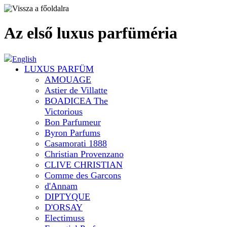
Az első luxus parfüméria
English
LUXUS PARFÜM
AMOUAGE
Astier de Villatte
BOADICEA The
Victorious
Bon Parfumeur
Byron Parfums
Casamorati 1888
Christian Provenzano
CLIVE CHRISTIAN
Comme des Garcons
d'Annam
DIPTYQUE
D'ORSAY
Electimuss