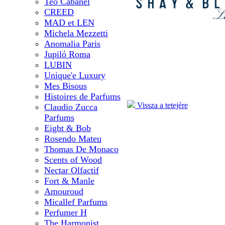
Teo Cabanel
CREED
MAD et LEN
Michela Mezzetti
Anomalia Paris
Jupiló Roma
LUBIN
Unique'e Luxury
Mes Bisous
Histoires de Parfums
Vissza a tetejére
Claudio Zucca
Parfums
Eight & Bob
Rosendo Mateu
Thomas De Monaco
Scents of Wood
Nectar Olfactif
Fort & Manle
Amouroud
Micallef Parfums
Perfumer H
The Harmonist