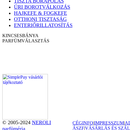
TISZTA BŐRÁPOLÁS
ÚRI BOROTVÁLKOZÁS
HAJKEFE & FOGKEFE
OTTHONI TISZTASÁG
ENTERIŐRILLATOSÍTÁS
KINCSESBÁNYA
PARFÜM
VÁLASZTÁS
© 2005-2024
NEROLI
CÉGINFO
|
IMPRESSZUM
|
A
parfüméria
ÁSZF
|
VÁSÁRLÁS ÉS SZÁL