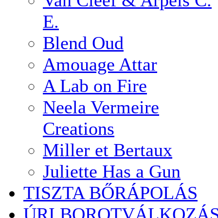
Van Cleef & Arpels C.
E.
Blend Oud
Amouage Attar
A Lab on Fire
Neela Vermeire
Creations
Miller et Bertaux
Juliette Has a Gun
TISZTA BŐRÁPOLÁS
ÚRI BOROTVÁLKOZÁ