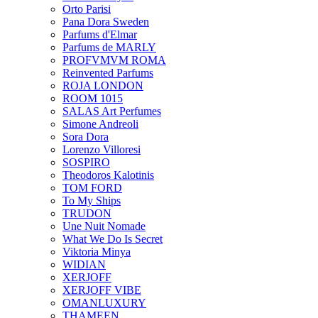
Orto Parisi
Pana Dora Sweden
Parfums d'Elmar
Parfums de MARLY
PROFVMVM ROMA
Reinvented Parfums
ROJA LONDON
ROOM 1015
SALAS Art Perfumes
Simone Andreoli
Sora Dora
Lorenzo Villoresi
SOSPIRO
Theodoros Kalotinis
TOM FORD
To My Ships
TRUDON
Une Nuit Nomade
What We Do Is Secret
Viktoria Minya
WIDIAN
XERJOFF
XERJOFF VIBE
OMANLUXURY
THAMEEN