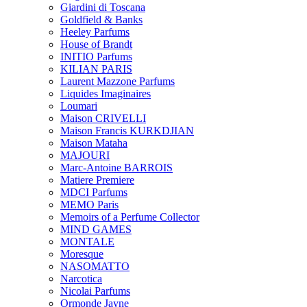
Giardini di Toscana
Goldfield & Banks
Heeley Parfums
House of Brandt
INITIO Parfums
KILIAN PARIS
Laurent Mazzone Parfums
Liquides Imaginaires
Loumari
Maison CRIVELLI
Maison Francis KURKDJIAN
Maison Mataha
MAJOURI
Marc-Antoine BARROIS
Matiere Premiere
MDCI Parfums
MEMO Paris
Memoirs of a Perfume Collector
MIND GAMES
MONTALE
Moresque
NASOMATTO
Narcotica
Nicolai Parfums
Ormonde Jayne