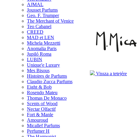
AJMAL
Jousset Parfums
Geo. F. Trumper
The Merchant of Venice
Teo Cabanel
CREED
MAD et LEN
Michela Mezzetti
Anomalia Paris
Jupiló Roma
LUBIN
Unique'e Luxury
Mes Bisous
Vissza a tetejére
Histoires de Parfums
Claudio Zucca Parfums
Eight & Bob
Rosendo Mateu
Thomas De Monaco
Scents of Wood
Nectar Olfactif
Fort & Manle
Amouroud
Micallef Parfums
Perfumer H
The Harmonist