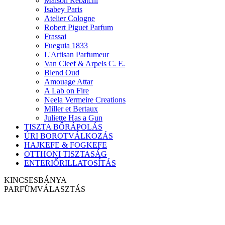
Maison Rebatchi
Isabey Paris
Atelier Cologne
Robert Piguet Parfum
Frassai
Fueguia 1833
L'Artisan Parfumeur
Van Cleef & Arpels C. E.
Blend Oud
Amouage Attar
A Lab on Fire
Neela Vermeire Creations
Miller et Bertaux
Juliette Has a Gun
TISZTA BŐRÁPOLÁS
ÚRI BOROTVÁLKOZÁS
HAJKEFE & FOGKEFE
OTTHONI TISZTASÁG
ENTERIŐRILLATOSÍTÁS
KINCSESBÁNYA
PARFÜM
VÁLASZTÁS