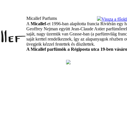
Micallef Parfums
Vissza a főold
A
Micallef
-et 1996-ban alapította francia Riviérán egy 
Geoffrey Nejman együtt Jean-Claude Astier parfümőrre
saját, nagy üzemük van Grasse-ban (a parfümvilág franc
saját kerttel rendelkeznek, így az alapanyagok részben 
üvegjeik kézzel festettek és díszítettek.
A Micallef parfümök a Régiposta utca 19-ben vásár