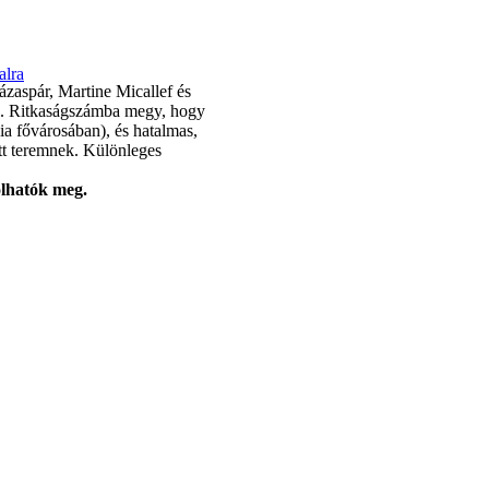
alra
házaspár, Martine Micallef és
l. Ritkaságszámba megy, hogy
ia fővárosában), és hatalmas,
ott teremnek. Különleges
olhatók meg.