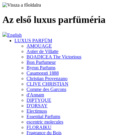
Az első luxus parfüméria
English
LUXUS PARFÜM
AMOUAGE
Astier de Villatte
BOADICEA The Victorious
Bon Parfumeur
Byron Parfums
Casamorati 1888
Christian Provenzano
CLIVE CHRISTIAN
Comme des Garcons
d'Annam
DIPTYQUE
D'ORSAY
Electimuss
Essential Parfums
escentric molecules
FLORAIKU
Fragrance du Bois