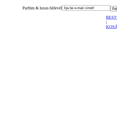
Parfüm & luxus hírlevél
BEST
|
KOS