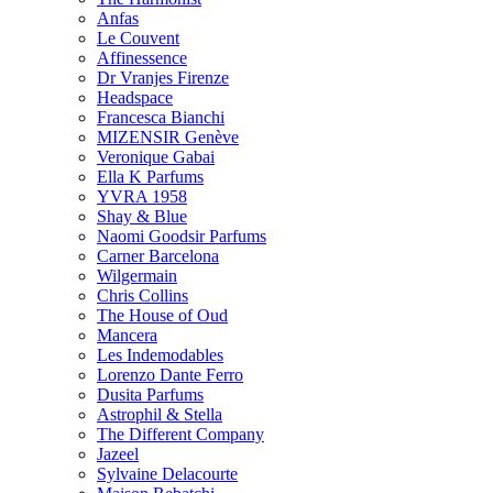
Anfas
Le Couvent
Affinessence
Dr Vranjes Firenze
Headspace
Francesca Bianchi
MIZENSIR Genève
Veronique Gabai
Ella K Parfums
YVRA 1958
Shay & Blue
Naomi Goodsir Parfums
Carner Barcelona
Wilgermain
Chris Collins
The House of Oud
Mancera
Les Indemodables
Lorenzo Dante Ferro
Dusita Parfums
Astrophil & Stella
The Different Company
Jazeel
Sylvaine Delacourte