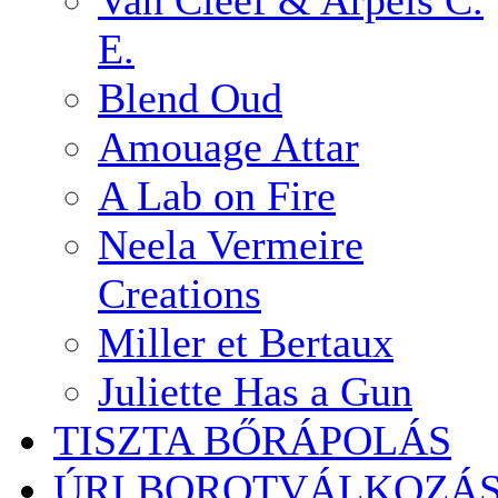
Van Cleef & Arpels C.
E.
Blend Oud
Amouage Attar
A Lab on Fire
Neela Vermeire
Creations
Miller et Bertaux
Juliette Has a Gun
TISZTA BŐRÁPOLÁS
ÚRI BOROTVÁLKOZÁ