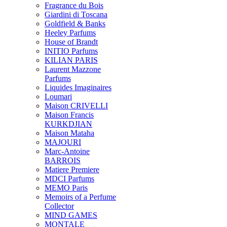
Fragrance du Bois
Giardini di Toscana
Goldfield & Banks
Heeley Parfums
House of Brandt
INITIO Parfums
KILIAN PARIS
Laurent Mazzone
Parfums
Liquides Imaginaires
Loumari
Maison CRIVELLI
Maison Francis
KURKDJIAN
Maison Mataha
MAJOURI
Marc-Antoine
BARROIS
Matiere Premiere
MDCI Parfums
MEMO Paris
Memoirs of a Perfume
Collector
MIND GAMES
MONTALE