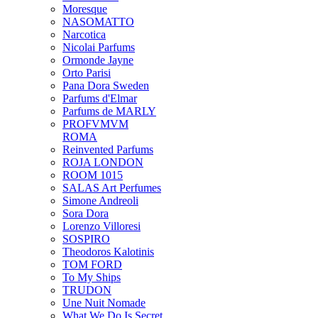
Moresque
NASOMATTO
Narcotica
Nicolai Parfums
Ormonde Jayne
Orto Parisi
Pana Dora Sweden
Parfums d'Elmar
Parfums de MARLY
PROFVMVM
ROMA
Reinvented Parfums
ROJA LONDON
ROOM 1015
SALAS Art Perfumes
Simone Andreoli
Sora Dora
Lorenzo Villoresi
SOSPIRO
Theodoros Kalotinis
TOM FORD
To My Ships
TRUDON
Une Nuit Nomade
What We Do Is Secret