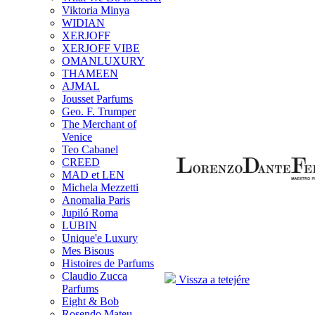
Viktoria Minya
WIDIAN
XERJOFF
XERJOFF VIBE
OMANLUXURY
THAMEEN
AJMAL
Jousset Parfums
Geo. F. Trumper
The Merchant of
Venice
Teo Cabanel
CREED
MAD et LEN
Michela Mezzetti
Anomalia Paris
Jupiló Roma
LUBIN
Unique'e Luxury
Mes Bisous
Histoires de Parfums
Claudio Zucca
Vissza a tetejére
Parfums
Eight & Bob
Rosendo Mateu