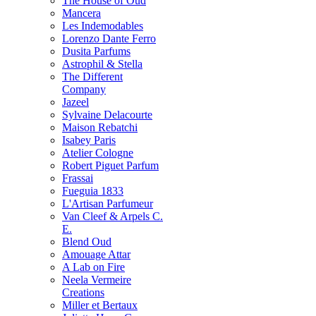
The House of Oud
Mancera
Les Indemodables
Lorenzo Dante Ferro
Dusita Parfums
Astrophil & Stella
The Different
Company
Jazeel
Sylvaine Delacourte
Maison Rebatchi
Isabey Paris
Atelier Cologne
Robert Piguet Parfum
Frassai
Fueguia 1833
L'Artisan Parfumeur
Van Cleef & Arpels C.
E.
Blend Oud
Amouage Attar
A Lab on Fire
Neela Vermeire
Creations
Miller et Bertaux