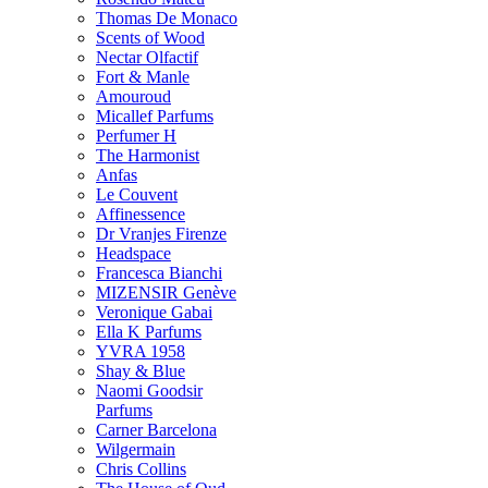
Thomas De Monaco
Scents of Wood
Nectar Olfactif
Fort & Manle
Amouroud
Micallef Parfums
Perfumer H
The Harmonist
Anfas
Le Couvent
Affinessence
Dr Vranjes Firenze
Headspace
Francesca Bianchi
MIZENSIR Genève
Veronique Gabai
Ella K Parfums
YVRA 1958
Shay & Blue
Naomi Goodsir
Parfums
Carner Barcelona
Wilgermain
Chris Collins