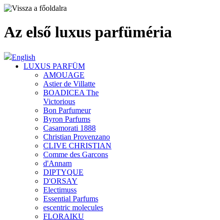
Az első luxus parfüméria
English
LUXUS PARFÜM
AMOUAGE
Astier de Villatte
BOADICEA The
Victorious
Bon Parfumeur
Byron Parfums
Casamorati 1888
Christian Provenzano
CLIVE CHRISTIAN
Comme des Garcons
d'Annam
DIPTYQUE
D'ORSAY
Electimuss
Essential Parfums
escentric molecules
FLORAIKU