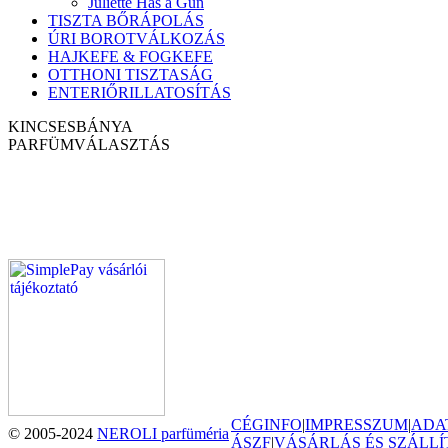
Juliette Has a Gun
TISZTA BŐRÁPOLÁS
ÚRI BOROTVÁLKOZÁS
HAJKEFE & FOGKEFE
OTTHONI TISZTASÁG
ENTERIŐRILLATOSÍTÁS
KINCSESBÁNYA
PARFÜM
VÁLASZTÁS
CÉGINFO
|
IMPRESSZUM
|
ADA
© 2005-2024
NEROLI parfüméria
ÁSZF
|
VÁSÁRLÁS ÉS SZÁLLÍ