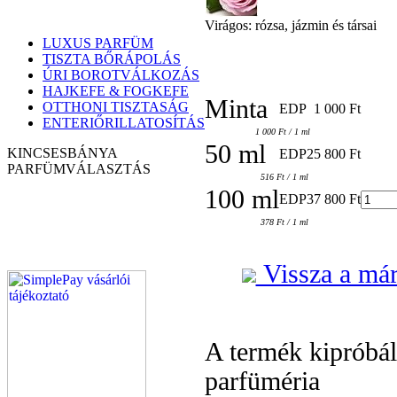
Virágos: rózsa, jázmin és társai
LUXUS PARFÜM
TISZTA BŐRÁPOLÁS
ÚRI BOROTVÁLKOZÁS
HAJKEFE & FOGKEFE
Minta
OTTHONI TISZTASÁG
EDP
1 000 Ft
ENTERIŐRILLATOSÍTÁS
1 000 Ft / 1 ml
50 ml
KINCSESBÁNYA
EDP
25 800 Ft
PARFÜM
VÁLASZTÁS
516 Ft / 1 ml
100 ml
EDP
37 800 Ft
378 Ft / 1 ml
Vissza a már
A termék kipróbá
parfüméria