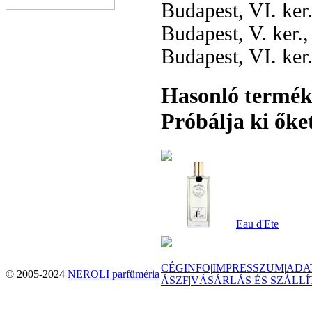
Budapest, VI. ker
Budapest, V. ker.
Budapest, VI. ker
Hasonló termé
Próbálja ki őket
Eau d'Ete
CÉGINFO
|
IMPRESSZUM
|
ADA
© 2005-2024
NEROLI parfüméria
ÁSZF
|
VÁSÁRLÁS ÉS SZÁLLÍ