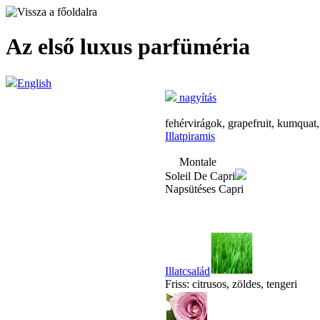
Az első luxus parfüméria
English
nagyítás
fehérvirágok, grapefruit, kumquat
Illatpiramis
Montale
Soleil De Capri
Napsütéses Capri
Illatcsalád
Friss: citrusos, zöldes, tengeri