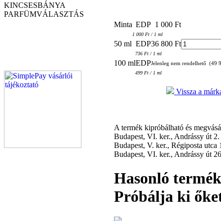
KINCSESBÁNYA
PARFÜM
VÁLASZTÁS
Minta
EDP
1 000 Ft
1 000 Ft / 1 ml
50 ml
EDP
36 800 Ft
736 Ft / 1 ml
100 ml
EDP
Jelenleg nem rendelhető (49 9
499 Ft / 1 ml
Vissza a márka
A termék kipróbálható és megvás
Budapest, VI. ker., Andrássy út 2
Budapest, V. ker., Régiposta utca
Budapest, VI. ker., Andrássy út 2
Hasonló termé
Próbálja ki őket