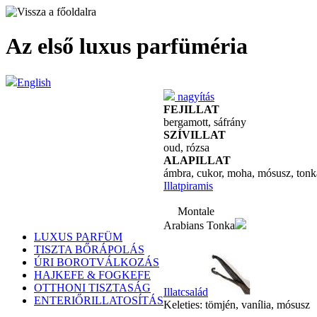
Az első luxus parfüméria
English
nagyítás
FEJILLAT
bergamott, sáfrány
SZÍVILLAT
oud, rózsa
ALAPILLAT
ámbra, cukor, moha, mósusz, ton
Illatpiramis
Montale
Arabians Tonka
LUXUS PARFÜM
TISZTA BŐRÁPOLÁS
ÚRI BOROTVÁLKOZÁS
HAJKEFE & FOGKEFE
OTTHONI TISZTASÁG
Illatcsalád
ENTERIŐRILLATOSÍTÁS
Keleties: tömjén, vanília, mósusz