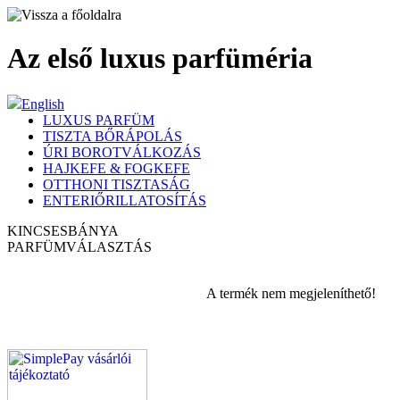
Az első luxus parfüméria
English
LUXUS PARFÜM
TISZTA BŐRÁPOLÁS
ÚRI BOROTVÁLKOZÁS
HAJKEFE & FOGKEFE
OTTHONI TISZTASÁG
ENTERIŐRILLATOSÍTÁS
KINCSESBÁNYA
PARFÜM
VÁLASZTÁS
A termék nem megjeleníthető!