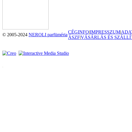
CÉGINFO
|
IMPRESSZUM
|
ADA
© 2005-2024
NEROLI parfüméria
ÁSZF
|
VÁSÁRLÁS ÉS SZÁLLÍ