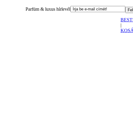
Parfüm & luxus hírlevél
BEST
|
KOS