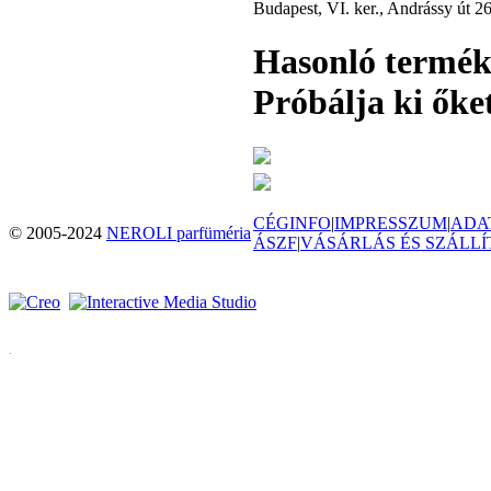
Budapest, VI. ker., Andrássy út 2
Hasonló termé
Próbálja ki őket
CÉGINFO
|
IMPRESSZUM
|
ADA
© 2005-2024
NEROLI parfüméria
ÁSZF
|
VÁSÁRLÁS ÉS SZÁLLÍ