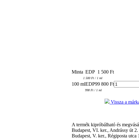
Minta
EDP
1 500 Ft
1 500 Ft / 1 ml
100 ml
EDP
99 800 Ft
998 Ft / 1 ml
Vissza a márka
A termék kipróbálható és megvás
Budapest, VI. ker., Andrássy út 2
Budapest, V. ker., Régiposta utca