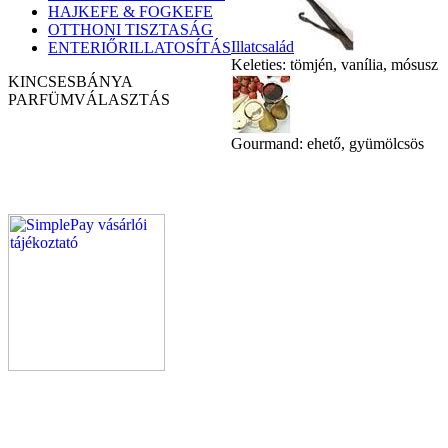
HAJKEFE & FOGKEFE
OTTHONI TISZTASÁG
Illatcsalád
ENTERIŐRILLATOSÍTÁS
Keleties: tömjén, vanília, mósusz
KINCSESBÁNYA
PARFÜM
VÁLASZTÁS
Gourmand: ehető, gyümölcsös