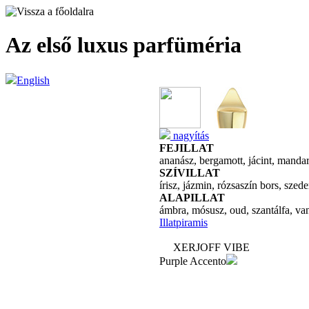
Az első luxus parfüméria
English
nagyítás
FEJILLAT
ananász, bergamott, jácint, manda
SZÍVILLAT
írisz, jázmin, rózsaszín bors, szede
ALAPILLAT
ámbra, mósusz, oud, szantálfa, van
Illatpiramis
XERJOFF VIBE
Purple Accento