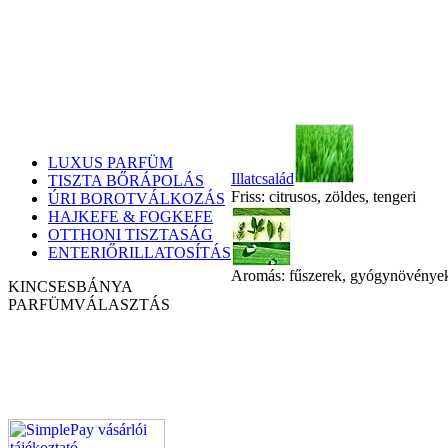
LUXUS PARFÜM
Illatcsalád
TISZTA BŐRÁPOLÁS
Friss: citrusos, zöldes, tengeri
ÚRI BOROTVÁLKOZÁS
HAJKEFE & FOGKEFE
OTTHONI TISZTASÁG
ENTERIŐRILLATOSÍTÁS
Aromás: fűszerek, gyógynövénye
KINCSESBÁNYA
PARFÜM
VÁLASZTÁS