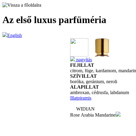
Az első luxus parfüméria
English
nagyítás
FEJILLAT
citrom, füge, kardamom, mandarin,
SZÍVILLAT
boróka, geránium, neroli
ALAPILLAT
ambroxan, cédrusfa, labdanum
Illatpiramis
WIDIAN
Rose Arabia Mandarine