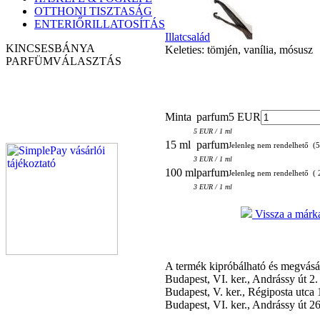
OTTHONI TISZTASÁG
ENTERIŐRILLATOSÍTÁS
Illatcsalád
KINCSESBÁNYA
Keleties: tömjén, vanília, mósusz
PARFÜM
VÁLASZTÁS
Minta
parfum
5 EUR
5 EUR / 1 ml
15 ml
parfum
Jelenleg nem rendelhető (
3 EUR / 1 ml
100 ml
parfum
Jelenleg nem rendelhető (
3 EUR / 1 ml
Vissza a márka
A termék kipróbálható és megvás
Budapest, VI. ker., Andrássy út 2
Budapest, V. ker., Régiposta utca
Budapest, VI. ker., Andrássy út 2