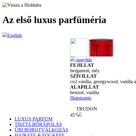
Az első luxus parfüméria
English
nagyítás
FEJILLAT
bergamott, méz
SZÍVILLAT
co2 vanília, georgywood, vanília 
ALAPILLAT
benzoé, vanília
Illatpiramis
TRUDON
45°
LUXUS PARFÜM
TISZTA BŐRÁPOLÁS
ÚRI BOROTVÁLKOZÁS
HAJKEFE & FOGKEFE