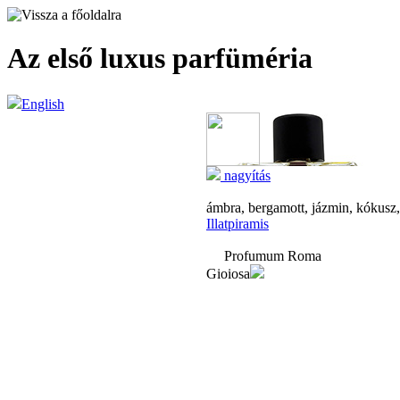
Az első luxus parfüméria
English
nagyítás
ámbra, bergamott, jázmin, kókusz,
Illatpiramis
Profumum Roma
Gioiosa