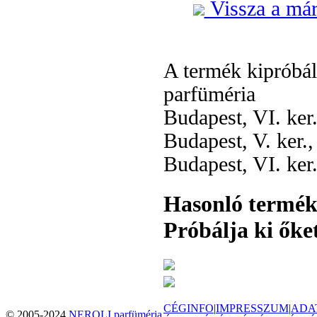
Vissza a már
A termék kipróbá
parfüméria
Budapest, VI. ker
Budapest, V. ker.
Budapest, VI. ker
Hasonló termé
Próbálja ki őket
CÉGINFO
|
IMPRESSZUM
|
ADA
© 2005-2024
NEROLI parfüméria