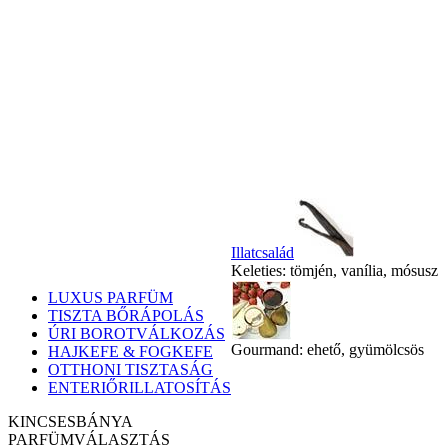
Illatcsalád
Keleties: tömjén, vanília, mósusz
LUXUS PARFÜM
TISZTA BŐRÁPOLÁS
ÚRI BOROTVÁLKOZÁS
Gourmand: ehető, gyümölcsös
HAJKEFE & FOGKEFE
OTTHONI TISZTASÁG
ENTERIŐRILLATOSÍTÁS
KINCSESBÁNYA
PARFÜM
VÁLASZTÁS