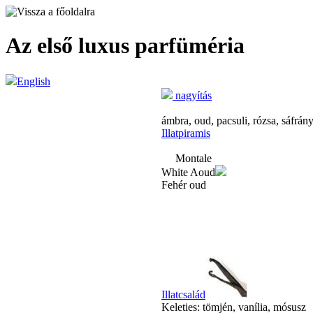
Az első luxus parfüméria
English
nagyítás
ámbra, oud, pacsuli, rózsa, sáfrány,
Illatpiramis
Montale
White Aoud
Fehér oud
Illatcsalád
Keleties: tömjén, vanília, mósusz