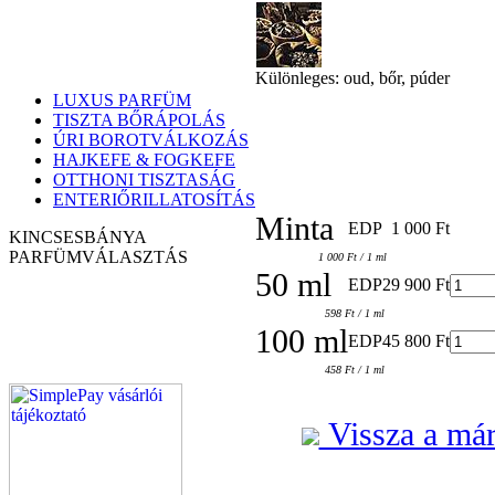
Különleges: oud, bőr, púder
LUXUS PARFÜM
TISZTA BŐRÁPOLÁS
ÚRI BOROTVÁLKOZÁS
HAJKEFE & FOGKEFE
OTTHONI TISZTASÁG
ENTERIŐRILLATOSÍTÁS
Minta
EDP
1 000 Ft
KINCSESBÁNYA
PARFÜM
VÁLASZTÁS
1 000 Ft / 1 ml
50 ml
EDP
29 900 Ft
598 Ft / 1 ml
100 ml
EDP
45 800 Ft
458 Ft / 1 ml
Vissza a már