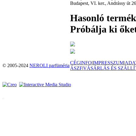
Budapest, VI. ker., Andrássy út 2
Hasonló termé
Próbálja ki őket
CÉGINFO
|
IMPRESSZUM
|
ADA
© 2005-2024
NEROLI parfüméria
ÁSZF
|
VÁSÁRLÁS ÉS SZÁLLÍ