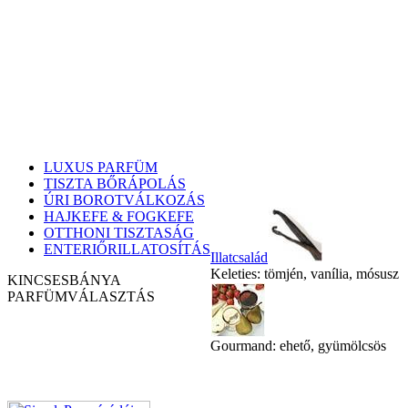
LUXUS PARFÜM
TISZTA BŐRÁPOLÁS
ÚRI BOROTVÁLKOZÁS
HAJKEFE & FOGKEFE
OTTHONI TISZTASÁG
ENTERIŐRILLATOSÍTÁS
Illatcsalád
Keleties: tömjén, vanília, mósusz
KINCSESBÁNYA
PARFÜM
VÁLASZTÁS
Gourmand: ehető, gyümölcsös