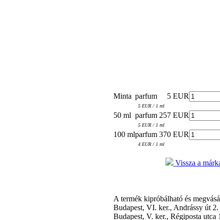
Minta
parfum
5 EUR
5 EUR / 1 ml
50 ml
parfum
257 EUR
5 EUR / 1 ml
100 ml
parfum
370 EUR
4 EUR / 1 ml
Vissza a márka
A termék kipróbálható és megvás
Budapest, VI. ker., Andrássy út 2
Budapest, V. ker., Régiposta utca