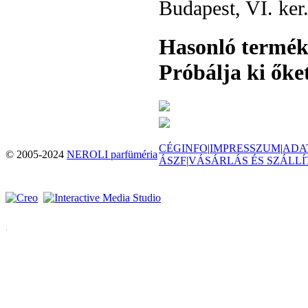
Budapest, VI. ker
Hasonló termé
Próbálja ki őket
CÉGINFO
|
IMPRESSZUM
|
ADA
© 2005-2024
NEROLI parfüméria
ÁSZF
|
VÁSÁRLÁS ÉS SZÁLLÍ