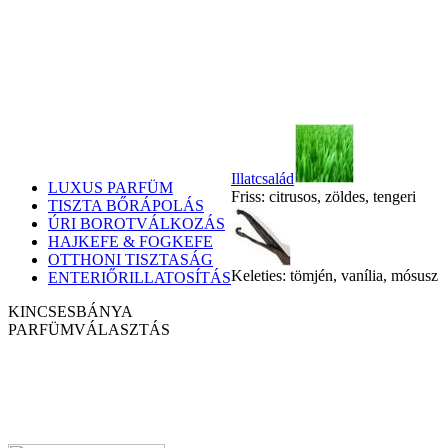
Illatcsalád
LUXUS PARFÜM
Friss: citrusos, zöldes, tengeri
TISZTA BŐRÁPOLÁS
ÚRI BOROTVÁLKOZÁS
HAJKEFE & FOGKEFE
OTTHONI TISZTASÁG
Keleties: tömjén, vanília, mósusz
ENTERIŐRILLATOSÍTÁS
KINCSESBÁNYA
PARFÜM
VÁLASZTÁS