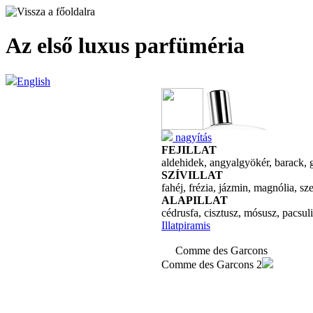
Az első luxus parfüméria
English
nagyítás
FEJILLAT
aldehidek, angyalgyökér, barack, 
SZÍVILLAT
fahéj, frézia, jázmin, magnólia, s
ALAPILLAT
cédrusfa, cisztusz, mósusz, pacsuli,
Illatpiramis
Comme des Garcons
Comme des Garcons 2