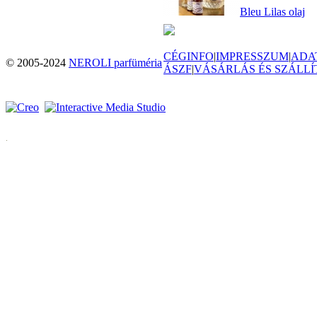
Bleu Lilas olaj
CÉGINFO
|
IMPRESSZUM
|
ADA
© 2005-2024
NEROLI parfüméria
ÁSZF
|
VÁSÁRLÁS ÉS SZÁLLÍ