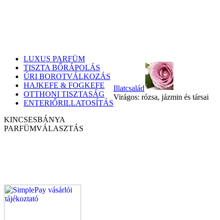
LUXUS PARFÜM
TISZTA BŐRÁPOLÁS
ÚRI BOROTVÁLKOZÁS
HAJKEFE & FOGKEFE
Illatcsalád
OTTHONI TISZTASÁG
Virágos: rózsa, jázmin és társai
ENTERIŐRILLATOSÍTÁS
KINCSESBÁNYA
PARFÜM
VÁLASZTÁS