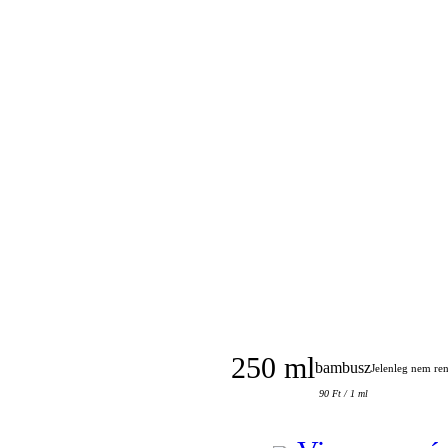
250 ml
bambusz
Jelenleg nem re
90 Ft / 1 ml