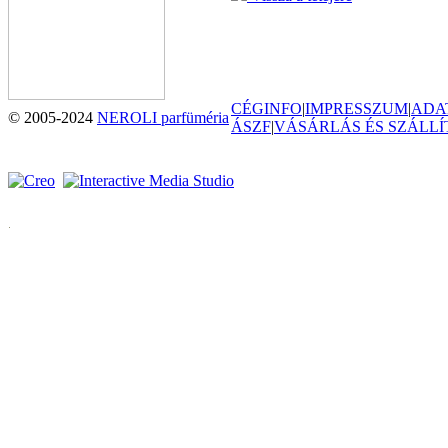
CÉGINFO
|
IMPRESSZUM
|
ADA
© 2005-2024
NEROLI parfüméria
ÁSZF
|
VÁSÁRLÁS ÉS SZÁLLÍ