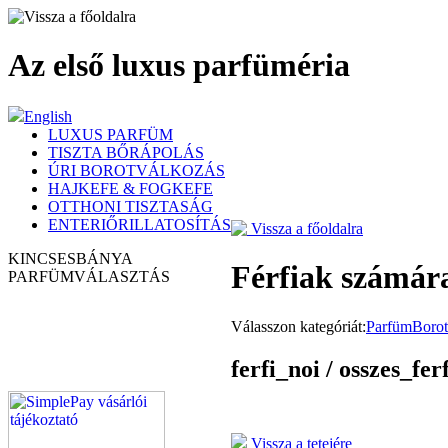
Az első luxus parfüméria
English
LUXUS PARFÜM
TISZTA BŐRÁPOLÁS
ÚRI BOROTVÁLKOZÁS
HAJKEFE & FOGKEFE
OTTHONI TISZTASÁG
ENTERIŐRILLATOSÍTÁS
Vissza a főoldalra
KINCSESBÁNYA
Férfiak számár
PARFÜM
VÁLASZTÁS
Válasszon kategóriát:
Parfüm
Borot
ferfi_noi / osszes_fer
Vissza a tetejére