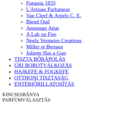
Fueguia 1833
L'Artisan Parfumeur
Van Cleef & Arpels C. E.
Blend Oud
Amouage Attar
A Lab on Fire
Neela Vermeire Creations
Miller et Bertaux
Juliette Has a Gun
TISZTA BŐRÁPOLÁS
ÚRI BOROTVÁLKOZÁS
HAJKEFE & FOGKEFE
OTTHONI TISZTASÁG
ENTERIŐRILLATOSÍTÁS
KINCSESBÁNYA
PARFÜM
VÁLASZTÁS