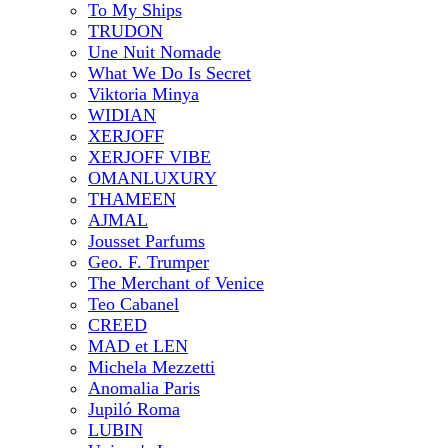
To My Ships
TRUDON
Une Nuit Nomade
What We Do Is Secret
Viktoria Minya
WIDIAN
XERJOFF
XERJOFF VIBE
OMANLUXURY
THAMEEN
AJMAL
Jousset Parfums
Geo. F. Trumper
The Merchant of Venice
Teo Cabanel
CREED
MAD et LEN
Michela Mezzetti
Anomalia Paris
Jupiló Roma
LUBIN